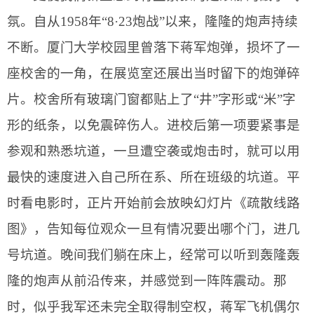
氛。自从
1958
年“
8
·
23
炮战”以来，隆隆的炮声持续
不断。厦门大学校园里曾落下蒋军炮弹，损坏了一
座校舍的一角，在展览室还展出当时留下的炮弹碎
片。校舍所有玻璃门窗都贴上了“井”字形或“米”字
形的纸条，以免震碎伤人。进校后第一项要紧事是
参观和熟悉坑道，一旦遭空袭或炮击时，就可以用
最快的速度进入自己所在系、所在班级的坑道。平
时看电影时，正片开始前会放映幻灯片《疏散线路
图》，告知每位观众一旦有情况要出哪个门，进几
号坑道。晚间我们躺在床上，经常可以听到轰隆轰
隆的炮声从前沿传来，并感觉到一阵阵震动。那
时，似乎我军还未完全取得制空权，蒋军飞机偶尔