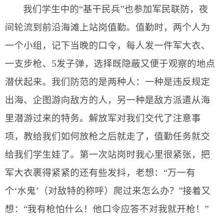
我们学生中的“基干民兵”也参加军民联防，夜
间轮流到前沿海滩上站岗值勤。值勤时，两个人为
一个小组，记下当晚的口令，每人发一件军大衣、
一支步枪、
5
发子弹，选择既隐蔽又便于观察的地点
潜伏起来。我们防范的是两种人：一种是违反规定
出海、企图游向敌方的人，另一种是敌方派遣从海
里潜游过来的特务。解放军对我们交代了注意事
项，教给我们如何放枪之后就走了，值勤任务就交
给我们学生娃了。第一次站岗时我心里很紧张，把
军大衣裹得紧紧的还有些发抖，老想：“万一有
个‘水鬼’（对敌特的称呼）爬过来怎么办？”接着又
想：“我有枪怕什么！他口令应答不对我就开枪！”