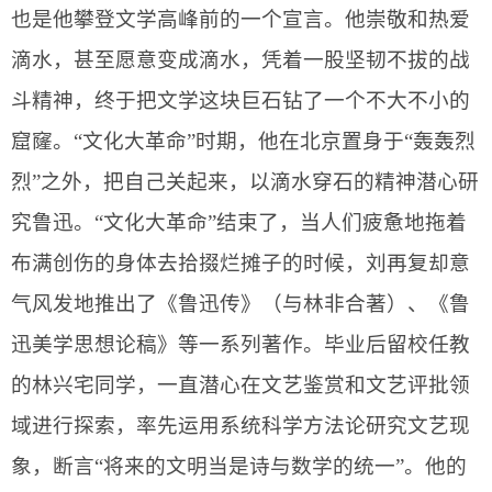
也是他攀登文学高峰前的一个宣言。他崇敬和热爱
滴水，甚至愿意变成滴水，凭着一股坚韧不拔的战
斗精神，终于把文学这块巨石钻了一个不大不小的
窟窿。“文化大革命”时期，他在北京置身于“轰轰烈
烈”之外，把自己关起来，以滴水穿石的精神潜心研
究鲁迅。“文化大革命”结束了，当人们疲惫地拖着
布满创伤的身体去拾掇烂摊子的时候，刘再复却意
气风发地推出了《鲁迅传》（与林非合著）、《鲁
迅美学思想论稿》等一系列著作。毕业后留校任教
的林兴宅同学，一直潜心在文艺鉴赏和文艺评批领
域进行探索，率先运用系统科学方法论研究文艺现
象，断言“将来的文明当是诗与数学的统一”。他的