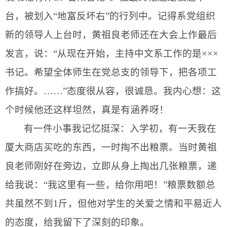
台，被划入“地富反坏右”的行列中。记得系党组织
新的领导人上台时，
黄祖良
老师还在大会上作最后
发言，说：“从现在开始，主持中文系工作的是×××
书记。希望全体师生在党总支的领导下，把各项工
作搞好。……”态度很从容，很诚恳。我内心想：这
个时候他还这样坦然，真是有涵养呀！
有一件小事我记忆挺深：入学初，有一天我在
厦大商店买吃的东西，一时掏不出粮票。当
时黄祖
良
老师刚好在旁边，立即从身上掏出几张粮票，递
给我说：“我这里有一些，给你用吧！”粮票数额总
共虽然不到
1
斤，但他对学生的关爱之情和平易近人
的态度，给我留下了深刻的印象。