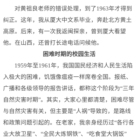
对
黄祖良
老师的错误处理，到了
1963
年才得到
纠正。这年，我从厦大中文系毕业，奔赴北方黄土
高原。后来，有一次我返闽探亲，曾到厦大看望
他。在山西，还曾打长途电话问候他。
困难时期的校园生活
1959
年至
1961
年，我国国民经济和人民生活陷
入极大的困难，饥饿像瘟疫一样席卷全国。报纸、
广播和各级领导的报告讲话，都称这个阶段为“三年
自然灾害时期”。其实，大家心里都清楚，困难尽管
与自然灾害有关，但主要是“人祸”导致的，是路线
和政策问题引起的。在老家，我亲身经历过“各行各
业大放卫星”、“全民大炼钢铁”、“吃食堂大锅饭”