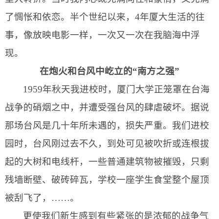
了惆怅和依恋。半个世纪以来，
4
年厦大生活的往
事，像放映电影一样，一次又一次在我脑海中浮
现。
在炮火和台风中屹立的“南方之强”
1959
年秋天我进校时，厦门大学正笼罩在台海
战争的硝烟之中，并遭受强台风的肆虐破坏。据说
那场台风是几十年所未遇的，损失严重。我们进校
园时，台风刚过去不久，到处可见被吹折或连根拔
起的大树和电线杆，一些普通建筑物被摧毁，只剩
残墙断壁、破砖碎瓦，学校一座学生食堂整个屋顶
被刮飞了，……。
更使我们新生感到有些紧张的是浓郁的战争气