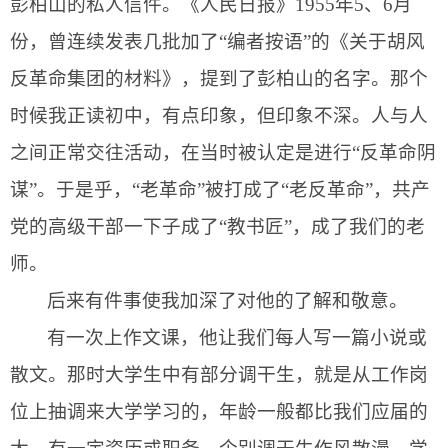
彭柏山的私人信件。《人民日报》
1955
年
5
、
6
月
份，曾连续发表几批加了“编者按语”的《关于胡风
反革命集团的材料》，提到了彭柏山的名字。那个
时候我正读初中，有点印象，但印象不深。人与人
之间正常交往活动，在当时被认定是进行“反革命阴
谋”。于是乎，“老革命”被打成了“老反革命”，共产
党的高级干部一下子成了“教书匠”，成了我们的老
师。
后来有件事使我加深了对他的了解和敬意。
有一次上作文课，他让我们每人写一篇小说或
散文。那时大学生中有部分调干生，就是从工作岗
位上抽调来大学学习的，年龄一般都比我们应届的