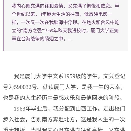
我内心既充满向往和豪情，又充满了惆怅和依恋。半
个世纪以来，4年厦大生活的往事，像放映电影一
样，一次又一次在我脑海中浮现。在炮火和台风中屹
立的“南方之强”1959年秋天我进校时，厦门大学正笼
罩在台海战争的硝烟之中，...
我是厦门大学中文系
1959
级的学生，文凭登记
号为
590032
号。就读厦门大学，是我一生的荣幸，
也是我的人生经历中最感欢乐和最值回味的阶段。
1963
年毕业后，我分配到山西工作。走出校门
步入社会，告别南方奔赴北方，这是我人生的一次
重大转折。当时我内心既充满向往和豪情，又充满