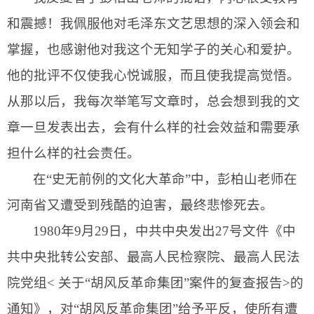
和震撼！我佩服他对毛泽东文艺思想的深入领会和
掌握，也感谢他对我这个无知学子的关心和爱护。
他的批评不仅使我心悦诚服，而且使我提高觉悟。
从那以后，我每次举笔写文章时，总会想到我的文
章一旦发表出去，会有什么样的社会效益和需要承
担什么样的社会责任。
在“史无前例的文化大革命”中，
彭柏山
老师在
河南省又遭受到残酷的迫害，最终悲惨死去。
1980
年
9
月
29
日
，中共中央发出
27
号文件《中
共中央批转公安部、最高人民检察院、最高人民法
院党组
<
关于“胡风反革命集团”案件的复查报告
>
的
通知》，对“胡风反革命集团”给予平反，使所有遭