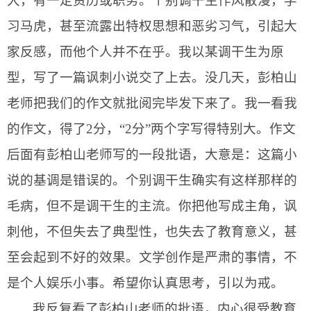
大，有一定资历或职务。个别调干生作风散漫，学
习马虎，甚至流露出特权思想和恶劣习气，引起大
家反感，而他个人并不在乎。我以某调干生为原
型，写了一篇讽刺小说交了上去。没几天，
彭柏山
老师把我们的作文就批阅完毕发下来了。我一看我
的作文，得了
2
分，“
2
分”两个字写得特别大。作文
后面有
彭柏山
老师写的一段批语，大意是：这篇小
说的基调是错误的。个别调干生确实有这样那样的
毛病，但不是调干生的主流。你把他写成主角，讽
刺他，不但失去了典型性，也失去了教育意义，甚
至会起到不好的效果。文学创作是严肃的事情，不
是个人娱乐小事。希望你认真思考，引以为戒。
我反复看了
彭柏山
老师的批语，内心很受教育