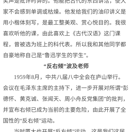
笑声是批评时弊的。他能把古代的东西讲活，使大
家不会感到单调或枯燥。他发给我们的油印讲义是
用小楷体刻写，是最工整美观、赏心悦目的。我很
喜欢听他的课，由此喜欢上《古代汉语》这门课
程，曾被选为班上的科代表。所以我和其他同学都
自豪地称自己是“鲁迅学生的学生”。
“反右倾”波及老师
1959
年
8
月，中共八届八中全会在庐山举行。
会议在毛泽东主席的主持下，进一步开展对所谓“彭
德怀、黄克诚、张闻天、周小舟反党集团”的批判，
并宣布右倾已成为当前的主要危险，由此开展了全
国性的“反右倾”运动。
当时厦大也开展“反右倾”运动。这是我们这届