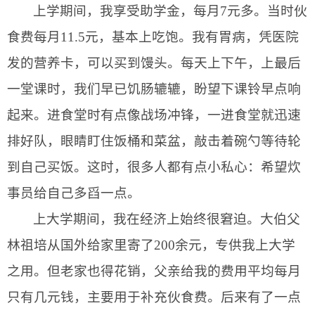
上学期间，我享受助学金，每月
7
元多。当时伙
食费每月
11.5
元，基本上吃饱。我有胃病，凭医院
发的营养卡，可以买到馒头。每天上下午，上最后
一堂课时，我们早已饥肠辘辘，盼望下课铃早点响
起来。进食堂时有点像战场冲锋，一进食堂就迅速
排好队，眼睛盯住饭桶和菜盆，敲击着碗勺等待轮
到自己买饭。这时，很多人都有点小私心：希望炊
事员给自己多舀一点。
上大学期间，我在经济上始终很窘迫。大伯父
林祖培从国外给家里寄了
200
余元，专供我上大学
之用。但老家也得花销，父亲给我的费用平均每月
只有几元钱，主要用于补充伙食费。后来有了一点