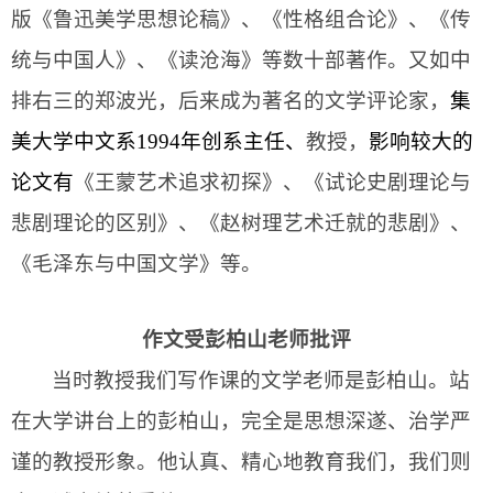
版《鲁迅美学思想论稿》、《性格组合论》、《传
统与中国人》、《读沧海》等数十部著作。又如中
排右三的郑波光，后来成为著名的文学评论家，
集
美大学中文系
1994
年创系主任、
教授，
影响较大的
论文有
《王蒙艺术追求初探》、《试论史剧理论与
悲剧理论的区别》、《赵树理艺术迁就的悲剧》、
《毛泽东与中国文学》等。
作文受
彭柏山
老师批评
当
时
教授我们写作课的
文学
老师是彭柏山。站
在大学讲台上的彭柏山，完全是思想深遂、治学
严
谨的
教授形象。他认真、精心地教育我们，我们则