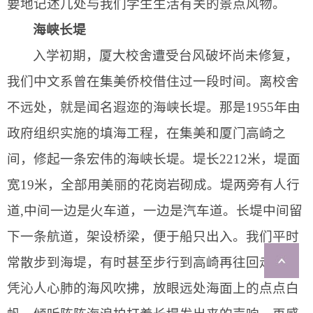
要地记述几处与我们学生生活有关的景点风物。
海峡长堤
入学初期，厦大校舍遭受台风破坏尚未修复，
我们中文系曾在集美侨校借住过一段时间。离校舍
不远处，就是闻名遐迩的海峡长堤。那是
1955
年由
政府组织实施的填海工程，在集美和厦门高崎之
间，修起一条宏伟的海峡长堤。堤长
2212
米
，堤面
宽
19
米
，全部用美丽的花岗岩砌成。堤两旁有人行
道
,
中间一边是火车道，一边是汽车道。长堤中间留
下一条航道，架设桥梁，便于船只出入。我们平时
常散步到海堤，有时甚至步行到高崎再往回走。任
凭沁人心肺的海风吹拂，放眼远处海面上的点点白