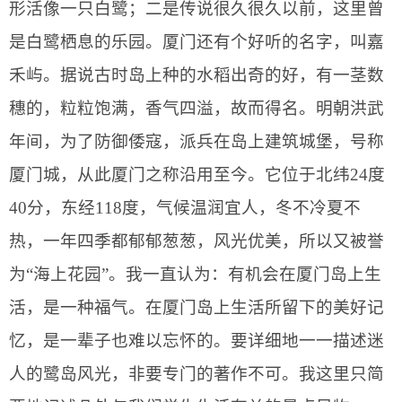
形活像一只白鹭；二是传说很久很久以前，这里曾
是白鹭栖息的乐园。厦门还有个好听的名字，叫嘉
禾屿。据说古时岛上种的水稻出奇的好，有一茎数
穗的，粒粒饱满，香气四溢，故而得名。明朝洪武
年间，为了防御倭寇，派兵在岛上建筑城堡，号称
厦门城，从此厦门之称沿用至今。它位于北纬
24
度
40
分，东经
118
度，气候温润宜人，冬不冷夏不
热，一年四季都郁郁葱葱，风光优美，所以又被誉
为“海上花园”。我一直认为：有机会在厦门岛上生
活，是一种福气。在厦门岛上生活所留下的美好记
忆，是一辈子也难以忘怀的。要详细地一一描述迷
人的鹭岛风光，非要专门的著作不可。我这里只简