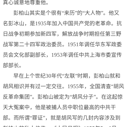
真心诚意地尊重他。
彭柏山其实是个很有“来历”的“大人物”。他又
名彭冰山，是
1935
年加入中国共产党的老革命。抗
日战争初期参加新四军，解放战争时期担任第三野
战军第二十四军政治委员。
1951
年调任华东军政委
员会文化部副部长，
1953
年调任中共上海市委宣传
部部长。
早在上个世纪
30
年代“左联”时期，彭柏山就和
胡风相识并有过一定交往。
1955
年，全国清查“胡风
反革命集团”。彭柏山被定为“胡风分子”。在这起惊
天大冤案中，他是被捕人员中职位最高的中共干
部。而所谓“罪证”，就是胡风写的几封内容涉及到