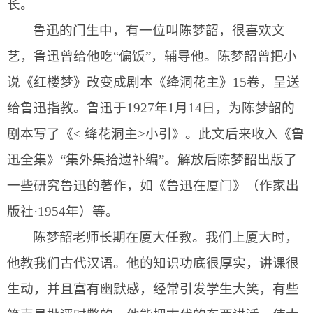
长。
鲁迅的门生中，有一位叫陈梦韶，很喜欢文
艺，鲁迅曾给他吃“偏饭”，辅导他。陈梦韶曾把小
说《红楼梦》改变成剧本《绛洞花主》
15
卷，呈送
给鲁迅指教。鲁迅于
1927
年
1
月
14
日
，为陈梦韶的
剧本写了《
<
绛花洞主
>
小引》。此文后来收入《鲁
迅全集》“集外集拾遗补编”。解放后陈梦韶出版了
一些研究鲁迅的著作，如《鲁迅在厦门》（作家出
版社·
1954
年）等。
陈梦韶
老师长期在厦大任教。我们上厦大时，
他教我们古代汉语。他的知识功底很厚实，讲课很
生动，并且富有幽默感，经常引发学生大笑，有些