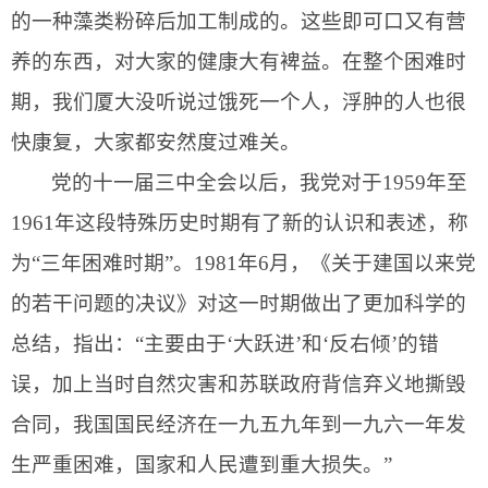
的一种藻类粉碎后加工制成的。这些即可口又有营
养的东西，对大家的健康大有裨益。在整个困难时
期，我们厦大没听说过饿死一个人，浮肿的人也很
快康复，大家都安然度过难关。
党的十一届三中全会以后，我党对于
1959
年至
1961
年这段特殊历史时期有了新的认识和表述，称
为“三年困难时期”。
1981
年
6
月，《关于建国以来党
的若干问题的决议》对这一时期做出了更加科学的
总结，指出：“主要由于‘大跃进’和‘反右倾’的错
误，加上当时自然灾害和苏联政府背信弃义地撕毁
合同，我国国民经济在一九五九年到一九六一年发
生严重困难，国家和人民遭到重大损失。”