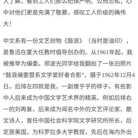
入了解，看到工人们那么纪律严明、公而忘私，心
中对他们更是充满了敬慕，感叹工人阶级的确伟
大！
中文系有一份文艺创物《鼓浪》（当时是油印），
是鲁迅在厦大任教时倡导创办的。从
1961
年起，我
被推举为编委。郑波光同学给我翻拍了一张旧照片
“鼓浪编委暨系文学爱好者合影”，摄于
1962
年
12
月
4
日
。后排左四就是我，一副傻乎乎的样子。有些影
中人后来成为中国文学艺术界的精英。例如后排右
一的刘再复，后来成为闻名中外的文艺评论家、散
文诗人，曾任中国社会科学院文学研究所所长，后
定居美国，为科罗拉多大学教授，先后在海内外出