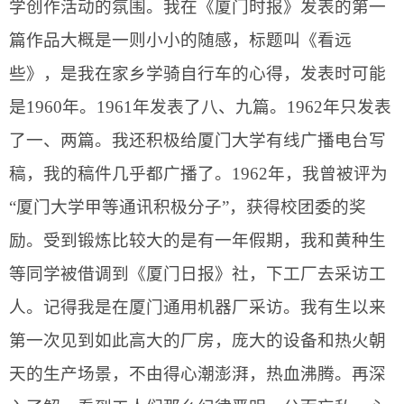
学创作活动的氛围。我在《厦门时报》发表的第一
篇作品大概是一则小小的随感，标题叫《看远
些》，是我在家乡学骑自行车的心得，发表时可能
是
1960
年。
1961
年发表了八、九篇。
1962
年只发表
了一、两篇。我还积极给厦门大学有线广播电台写
稿，我的稿件几乎都广播了。
1962
年，我曾被评为
“厦门大学甲等通讯积极分子”，获得校团委的奖
励。受到锻炼比较大的是有一年假期，我和黄种生
等同学被借调到《厦门日报》社，下工厂去采访工
人。记得我是在厦门通用机器厂采访。我有生以来
第一次见到如此高大的厂房，庞大的设备和热火朝
天的生产场景，不由得心潮澎湃，热血沸腾。再深