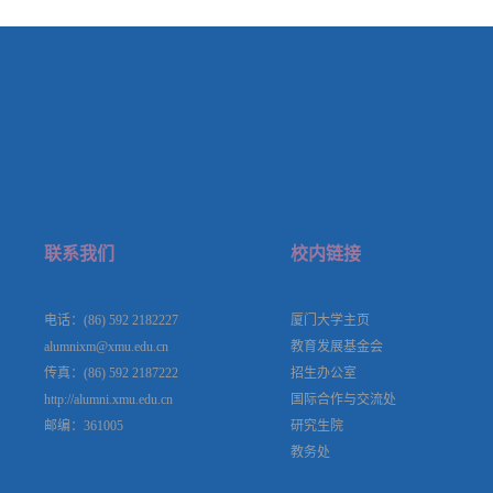
联系我们
校内链接
电话：(86) 592 2182227
厦门大学主页
alumnixm@xmu.edu.cn
教育发展基金会
传真：(86) 592 2187222
招生办公室
http://alumni.xmu.edu.cn
国际合作与交流处
邮编：361005
研究生院
教务处