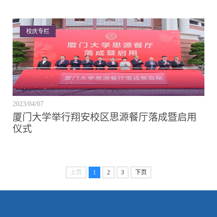
校庆专栏
2023/04/07
厦门大学举行翔安校区思源餐厅落成暨启用
仪式
上页
1
2
3
下页