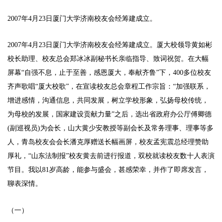
2007年4月23日厦门大学济南校友会经筹建成立。
2007年4月23日厦门大学济南校友会经筹建成立。厦大校领导黄如彬
校长助理、校友总会郑冰冰副秘书长亲临指导、致词祝贺。在大幅
屏幕“自强不息，止于至善，感恩厦大，奉献齐鲁”下，400多位校友
齐声歌唱“厦大校歌”，在宣读校友总会章程工作宗旨：“加强联系，
增进感情，沟通信息，共同发展，树立学校形象，弘扬母校传统，
为母校的发展，国家建设贡献力量”之后，选出省政府办公厅傅卿德
(副巡视员)为会长，山大黄少安教授等副会长及常务理事、理事等多
人，青岛校友会会长潘克厚赠送长幅画屏，校友孟宪震总经理赞助
厚礼，“山东法制报”校友黄去前进行报道，双校就读校友数十人表演
节目。我以81岁高龄，能参与盛会，甚感荣幸，并作了即席发言，
聊表深情。
（一）