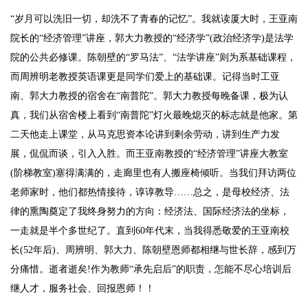
“岁月可以洗旧一切，却洗不了青春的记忆”。我就读厦大时，王亚南
院长的“经济管理”讲座，郭大力教授的“经济学”(政治经济学)是法学
院的公共必修课。陈朝壁的“罗马法”、“法学讲座”则为系基础课程，
而周辨明老教授英语课更是同学们爱上的基础课。记得当时工亚
南、郭大力教授的宿舍在“南普陀”。郭大力教授每晚备课，极为认
真，我们从宿舍楼上看到“南普陀”灯火最晚熄灭的标志就是他家。第
二天他走上课堂，从马克思资本论讲到剩余劳动，讲到生产力发
展，侃侃而谈，引入入胜。而王亚南教授的“经济管理”讲座大教室
(阶梯教室)塞得满满的，走廊里也有人搬座椅倾听。当我们拜访两位
老师家时，他们都热情接待，谆谆教导……总之，是母校经济、法
律的熏陶奠定了我终身努力的方向：经济法、国际经济法的坐标，
一走就是半个多世纪了。直到60年代末，当我得悉敬爱的王亚南校
长(52年后)、周辨明、郭大力、陈朝壁恩师都相继与世长辞，感到万
分痛惜。逝者逝矣!作为教师“承先启后”的职责，怎能不尽心培训后
继人才，服务社会、回报恩师！！