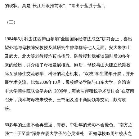
的现状。真是“长江后浪推前浪”、“青出于蓝胜于蓝”。
（三）
1984年5月我去江西庐山参加“全国国际经济法成立”讲习会上，喜出
望外地与母校陈安教授及其研究生曾华群等七人见面。安大朱学山
及武大、北大等老教授均莅临指导。陈教授和我畅谈阔别后30多年
来的经历，并介绍了母校发展概况。嗣后，母校与山大建立长期校
际互派师生交流教学、科研的动态机制。“双校”学生逐年开展，并开
展学术交流。比如2006年10月，母校经济学院与山东大学、台湾逢
甲大学商学院联合举办的“2006年，海峡两岸租税学术研讨会”在济南
召开，我幸与母校朱校长、王书记及逢甲商院领导交流，颇有收
获。
60多年的远逝不会再重返，青春、中壮年的光彩不会褪色。“南方之
强”“止于至善”深烙在厦大学子的心灵深处。正如母校85周年校庆之