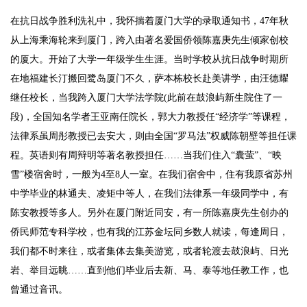
在抗日战争胜利洗礼中，我怀揣着厦门大学的录取通知书，47年秋
从上海乘海轮来到厦门，跨入由著名爱国侨领陈嘉庚先生倾家创校
的厦大。开始了大学一年级学生生涯。当时学校从抗日战争时期所
在地福建长汀搬回鹭岛厦门不久，萨本栋校长赴美讲学，由汪德耀
继任校长，当我跨入厦门大学法学院(此前在鼓浪屿新生院住了一
段)，全国知名学者王亚南任院长，郭大力教授任“经济学”等课程，
法律系虽周彤教授已去安大，则由全国“罗马法”权威陈朝壁等担任课
程。英语则有周辩明等著名教授担任……当我们住入“囊萤”、“映
雪”楼宿舍时，一般为4至8人一室。在我们宿舍中，住有我原省苏州
中学毕业的林通夫、凌矩中等人，在我们法律系一年级同学中，有
陈安教授等多人。另外在厦门附近同安，有一所陈嘉庚先生创办的
侨民师范专科学校，也有我的江苏金坛同乡数人就读，每逢周日，
我们都不时来往，或者集体去集美游览，或者轮渡去鼓浪屿、日光
岩、举目远眺……直到他们毕业后去新、马、泰等地任教工作，也
曾通过音讯。