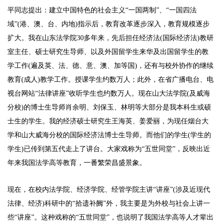
平同志提出：建立中国特色的社会主义“一国两制”、“一国四法
域”(港、澳、台、内地)指示后，教育改革逐步深入，教育规模逐步
扩大。我在山东法学院30多年来，先后担任经济法(国际经济法)教研
室主任、硕士研究生导师、以及外国留学生来华及出国留学生的教
学工作(遍及英、法、德、意、澳、加等国)，还有与校外协作的继续
教育(成人)教学工作。授课学生约数万人；此外，在省广播电台、电
视台网站“法律讲座”收听学生也约数万人。现在山大法学院(及威海
分校)的博士生导师肖余明、刘保玉、林明等大部分是我本科生或硕
士生的学生。我的经济硕士研究生王海英、姜爱丽，为现任烟台大
学和山大威海分校的国际经济法博士生导师。而他们的学生(学生的
学生)已传到第五代走上了讲台。大家戏称为“五世同堂”，反映出近
年来我国法学高等教育，一番繁荣昌盛景象。
现在，在校内法学院、经济学院、经管学院主讲“讲座”(涉及近现代
法律、经济)科研中的“拾遗补阙”外，我主要是为外校与社会上讲一
些“讲座”。这种戏称的“五世同堂”，也说明了我国法学高等人才辈出