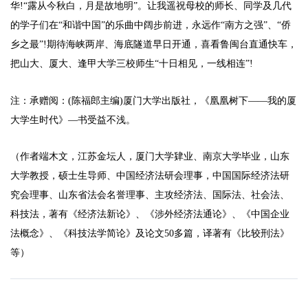
华!“露从今秋白，月是故地明”。让我遥祝母校的师长、同学及几代
的学子们在“和谐中国”的乐曲中阔步前进，永远作“南方之强”、“侨
乡之最”!期待海峡两岸、海底隧道早日开通，喜看鲁闽台直通快车，
把山大、厦大、逢甲大学三校师生“十日相见，一线相连”!
注：承赠阅：(陈福郎主编)厦门大学出版社，《凰凰树下——我的厦
大学生时代》—书受益不浅。
（作者端木文，江苏金坛人，厦门大学肄业、南京大学毕业，山东
大学教授，硕士生导师、中国经济法研会理事，中国国际经济法研
究会理事、山东省法会名誉理事、主攻经济法、国际法、社会法、
科技法，著有《经济法新论》、《涉外经济法通论》、《中国企业
法概念》、《科技法学简论》及论文50多篇，译著有《比较刑法》
等）