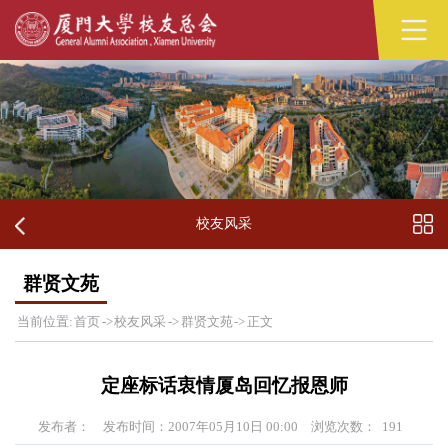
校友风采
群贤文苑
当前位置:
首页
->
校友风采
->
群贤文苑
->
正文
定座标话衷情厦岛回忆报恩师
发布者：
发布时间：2007年05月10日 00:00
浏览次数：
191