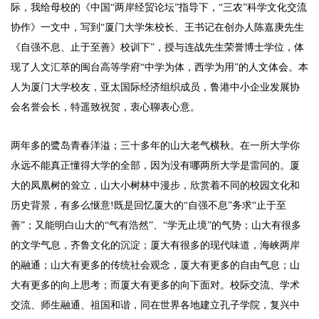
际，我给母校的《中国“两岸经贸论坛”指导下，“三农”科学文化交流
协作》一文中，写到“厦门大学朱校长、王书记在创办人陈嘉庚先生
《自强不息、止于至善》校训下”，授与连战先生荣誉博士学位，体
现了人文汇萃的闽台高等学府“中学为体，西学为用”的人文体会。本
人为厦门大学校友，亚太国际经济组织成员，鲁港中小企业发展协
会名誉会长，特遥致祝贺，衷心聊表心意。
两年多的鹭岛青春洋溢；三十多年的山大老气横秋。在一所大学你
永远不能真正懂得大学的全部，因为没有哪两所大学是雷同的。厦
大的凤凰树的耸立，山大小树林中漫步，欣赏着不同的校园文化和
历史背景，有多么惬意!既是回忆厦大的“自强不息”务求“止于至
善”；又能明白山大的“气有浩然”、“学无止境”的气势；山大有很多
的文学气息，齐鲁文化的沉淀；厦大有很多的现代味道，海峡两岸
的融通；山大有更多的传统社会观念，厦大有更多的自由气息；山
大有更多的向上思考；而厦大有更多的向下面对。校际交流、学术
交流、师生融通、祖国和谐，同在世界各地建立孔子学院，复兴中