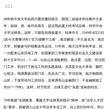
（二）
48年秋中央大学由四川重庆搬回南京，因我二叔端木和任教中大多
年，叔婶、弟、妹均在南京，提议我由厦大经考试合格，转学中央
大学法律系。这样，只能告别母校厦大、转来中大，1949年4曰23日
(距今天整整58年)“百万雄狮下江南”，南京解放，不久改名为：南京
大学，积极参与护校教改等运动。51年秋，南大法学本科毕业，统
一分配来山东济南工作。在国家的三年恢复时期及社会主义建设前
的十五年中(51．7—66．6)在山东省检察院、政法委、法院、司法部
门工作，初步打下政法工作的实践基础。尤其是文化大革命，砸烂
公检法，我调离政法部门后，先后去广北、齐河农场、临沂抱犊崮
山区，下放劳动与工农结合，后来调苍山金融部门，干金融财政工
作(67一79年)。这样，对于经济、法律又进行“实践”坐标的结合。
79年根据“全国恢复、重建大学法律系的指示”精神，按“法学人才归
队”要求，我被调入山东大学法学专业工作。自上世纪90年代，邓小