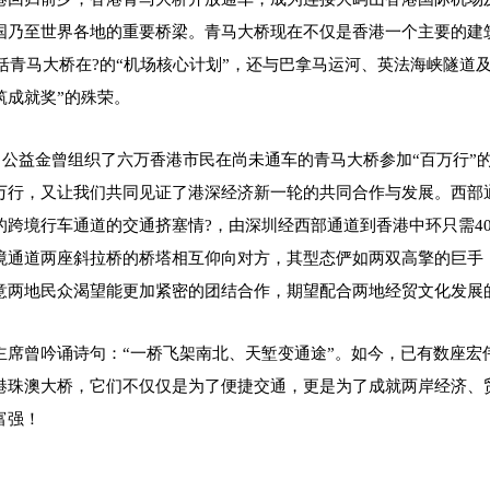
国乃至世界各地的重要桥梁。青马大桥现在不仅是香港一个主要的建
，包括青马大桥在?的“机场核心计划”，还与巴拿马运河、英法海峡隧
筑成就奖”的殊荣。
5月，公益金曾组织了六万香港市民在尚未通车的青马大桥参加“百万行
万行，又让我们共同见证了港深经济新一轮的共同合作与发展。西部
的跨境行车通道的交通挤塞情?，由深圳经西部通道到香港中环只需4
境通道两座斜拉桥的桥塔相互仰向对方，其型态俨如两双高擎的巨手
意两地民众渴望能更加紧密的团结合作，期望配合两地经贸文化发展
主席曾吟诵诗句：“一桥飞架南北、天堑变通途”。如今，已有数座宏
港珠澳大桥，它们不仅仅是为了便捷交通，更是为了成就两岸经济、
富强！