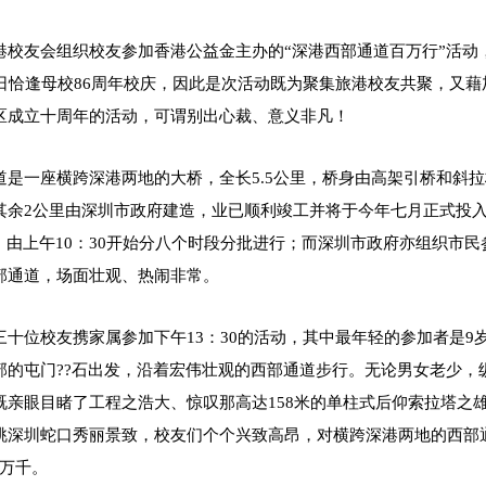
港校友会组织校友参加香港公益金主办的“深港西部通道百万行”活动
6日恰逢母校86周年校庆，因此是次活动既为聚集旅港校友共聚，又藉
区成立十周年的活动，可谓别出心裁、意义非凡！
道是一座横跨深港两地的大桥，全长5.5公里，桥身由高架引桥和斜拉
其余2公里由深圳市政府建造，业已顺利竣工并将于今年七月正式投入
”，由上午10：30开始分八个时段分批进行；而深圳市政府亦组织市
部通道，场面壮观、热闹非常。
三十位校友携家属参加下午13：30的活动，其中最年轻的参加者是
部的屯门??石出发，沿着宏伟壮观的西部通道步行。无论男女老少，
既亲眼目睹了工程之浩大、惊叹那高达158米的单柱式后仰索拉塔之
眺深圳蛇口秀丽景致，校友们个个兴致高昂，对横跨深港两地的西部
慨万千。