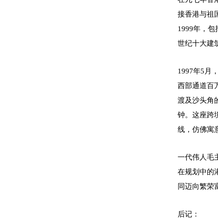
接香港与祖
1999年
世纪十大建
1997年
西部通道百
渡及沙头角
钟。这座跨
线，仿佛寓
一代伟人毛
在规划中的
同迈向繁荣
后记：