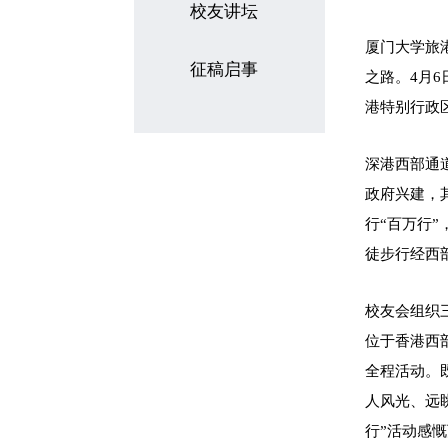
校友讲坛
厦门大学旅
征稿启事
之路。4月
港特别行政
深港西部通
政府兴建，
行“百万行
徒步行经西
校友会组织
位于香港西
全程活动。
人风光、远
行”活动感