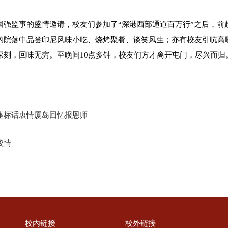
国强监事的盛情邀请，校友们参加了“深港西部通道百万行”之后，前
的院落中品尝印尼风味小吃、烧烤聚餐、谈笑风生；亦有校友引吭高
深刻，回味无穷。至晚间10点多钟，校友们方才离开屯门，尽兴而归
座标话衷情厦岛回忆报恩师
校情
校内链接
校外链接