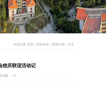
当前位置:
首页
->
校友风采
->
群贤文苑
->
正文
会校庆联谊活动记
览次数：
85