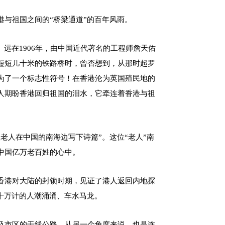
与祖国之间的“桥梁通道”的百年风雨。
远在1906年，由中国近代著名的工程师詹天佑
短短几十米的铁路桥时，曾否想到，从那时起罗
为了一个标志性符号！在香港沦为英国殖民地的
人期盼香港回归祖国的泪水，它牵连着香港与祖
老人在中国的南海边写下诗篇”。这位“老人”南
中国亿万老百姓的心中。
香港对大陆的封锁时期，见证了港人返回内地探
十万计的人潮涌涌、车水马龙。
及市区的干线公路，从另一个角度来说，也是连