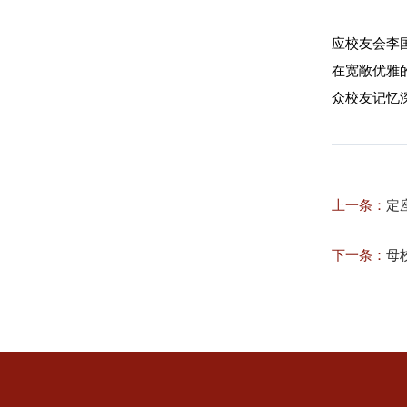
应校友会李
在宽敞优雅
众校友记忆
上一条：
定
下一条：
母