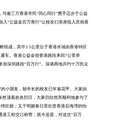
，与逾三万香港市民“同心同行”携手迈步于公益
加入“公益金百万善行”让校友们亲身投入庆祝香
桥组成，其中3.5公里位于香港水域由香港特区
通车。香港公益金假香港路段来回7公里举
民参加深圳路段“百万行”。深港两地共约十万民众
9岁的小朋友，较年长的校友已年逾花甲。大家由
纵然顶着炎炎烈日，大家仍欣然而顺利地参与了
雄伟壮丽；又于明媚春日里欣赏香港后海湾的怡
通道工程交口称赞；抚今追昔，对这次“百万