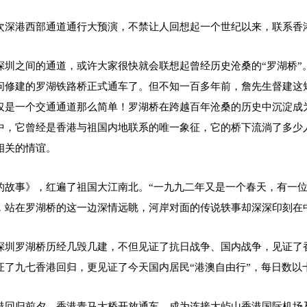
次深港西部通道通行大预演，不禁让人回想起一个世纪以来，联系香港
深圳之间的通道，或许大家很快就会联想起曾经历史沧桑的“罗湖桥”。
问修建的罗湖铁路桥正式通车了。但不知一百多年前，詹先生督建这
仅是一个交通通道那么简单！罗湖桥在跨越百年沧桑的历史中沉淀成
中，它曾经是香港与祖国内地联系的唯一象征，它的桥下流淌了多少
相关的情谊。
的故事》，红遍了祖国大江南北。“一九九二年又是一个春天，有一位
，站在罗湖桥的这一边深情远眺，河岸对面的传说轶事却深深印刻在
深圳罗湖桥历经几毁几建，不但见证了抗日战争、国内战争，见证了
证了九七香港回归，更见证了今天国内居民“港澳自由行”，每日数以
港回归前夕，香港青马大桥开放通车，成为连接大屿山香港国际机场