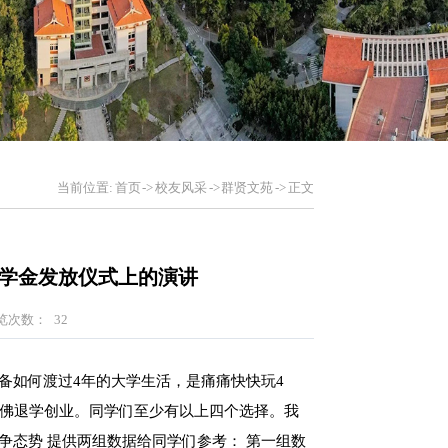
当前位置:
首页
->
校友风采
->
群贤文苑
->
正文
助学金发放仪式上的演讲
览次数：
32
备如何渡过4年的大学生活，是痛痛快快玩4
哈佛退学创业。同学们至少有以上四个选择。我
争态势 提供两组数据给同学们参考： 第一组数