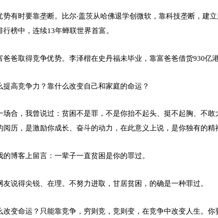
优势有时要靠垄断。比尔‧盖茨从哈佛退学创微软，靠科技垄断，建立起商
排行榜中，连续13年蝉联世界首富。
富爸爸取得竞争优势。李泽楷在史丹福未毕业，靠富爸爸借货930亿
么提高竞争力？靠什么改变自己和家庭的命运？
一场合，我曾说过：贫困不是罪，不是你抬不起头、挺不起胸、不敢
的阅历，是激励你成长、奋斗的动力，在此意义上说，是你独有的精
我的博客上留言：一辈子一直贫困是你的罪过。
网友说得尖锐、在理。不努力进取，甘居贫困，的确是一种罪过。
么改变命运？只能靠竞争，穷则竞，竞则变，在竞争中改变人生。你