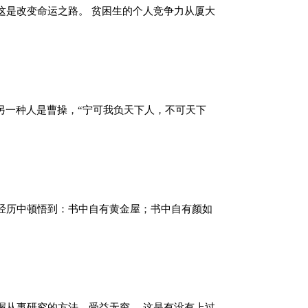
这是改变命运之路。 贫困生的个人竞争力从厦大
另一种人是曹操，“宁可我负天下人，不可天下
经历中顿悟到：书中自有黄金屋；书中自有颜如
握从事研究的方法，受益无穷。 这是有没有上过