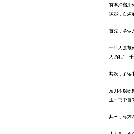
有李泽楷那
练起，百炼
首先，学做
一种人是范
人负我”，千
其次，多读
磨刀不误砍
玉；书中自
其三，练方
上大学，不