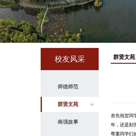
群贤文苑
校友风采
师德师范
群贤文苑
首先祝贺同
南强故事
年，还是刻
尊重同学们