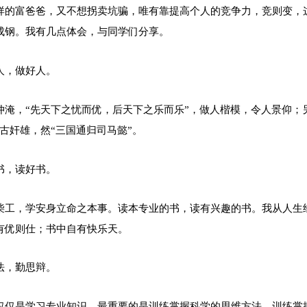
样的富爸爸，又不想拐卖坑骗，唯有靠提高个人的竞争力，竞则变，
成钢。我有几点体会，与同学们分享。
人，做好人。
仲淹，“先天下之忧而优，后天下之乐而乐”，做人楷模，令人景仰；
古奸雄，然“三国通归司马懿”。
书，读好书。
柴工，学安身立命之本事。读本专业的书，读有兴趣的书。我从人生
有优则仕；书中自有快乐天。
法，勤思辩。
仅仅是学习专业知识，最重要的是训练掌握科学的思维方法，训练掌