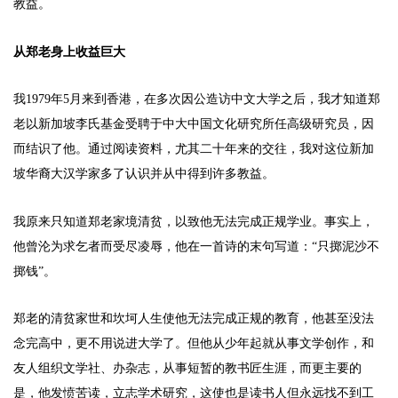
教益。
从郑老身上收益巨大
我1979年5月来到香港，在多次因公造访中文大学之后，我才知道郑
老以新加坡李氏基金受聘于中大中国文化研究所任高级研究员，因
而结识了他。通过阅读资料，尤其二十年来的交往，我对这位新加
坡华裔大汉学家多了认识并从中得到许多教益。
我原来只知道郑老家境清贫，以致他无法完成正规学业。事实上，
他曾沦为求乞者而受尽凌辱，他在一首诗的末句写道：“只掷泥沙不
掷钱”。
郑老的清贫家世和坎坷人生使他无法完成正规的教育，他甚至没法
念完高中，更不用说进大学了。但他从少年起就从事文学创作，和
友人组织文学社、办杂志，从事短暂的教书匠生涯，而更主要的
是，他发愤苦读，立志学术研究，这使也是读书人但永远找不到工