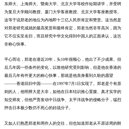
东师大、上海师大、暨南大学、北京大学等校作短期讲学，并受聘
为复旦大学顾问教授、厦门大学客座教授、北京大学客座教授等。
这等于说郑老的地位为内地即十三亿人民所肯定和赞赏。这当然是
对郑老研究成就的最高奖赏和最终肯定，郑老当然非常高兴，因为
它不仅实至名归，而且研究中华文化得到中国人的正面承认，这岂
非称心快事。
平心而论，郑老在港近20年，头10年很顺心，他出了不少成果。但
后几年因一些条件的变化，以致他研究受到影响，但是他在香港的
最后几年有件更大的称心快事，那就是他亲身看到久盼的愿望
———香港回归中国———在1997年7月1日实现了。郑老是个有原
则的人，他明辨大是大非，如他在日本结识推心置腹、真才实学的
知交师友，但他严责发动中日战争、太平洋战争的侵略分子，猛烈
抨击日本极少数仍不死心的好战分子。
又如人们熟悉郑老和周作人的交往，但也知道郑老从不原谅周的附