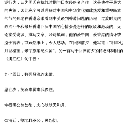
逆行为，认为周氏在抗战时期与日本侵略者合作，这是他生平最大
的失策，因此完全可以理解对中国和中华文化如此热爱和重视民族
气节的郑老在香港亲眼看到中英谈判香港问题的历程，过渡时期的
政治斗争和最后香港回归中国的心情会是怎样的欢欣和激动的。无
论接受访谈、撰写文章、吟诗填词，他的爱中国、爱香港的情怀或
溢于言表，或跃然纸上，令人感动。在回归前夕，他写道：“明年七
月登楼望，米字旗消绝久留”。另一首写于回归前夕的怀念林则徐的
《满江红》词中云：
九七回归，数强弩流连未歇。
思往岁，芙蓉毒雾毒我俊烈。
幸得明公焚禁彻，忠心耿耿天和月。
奈清廷，割地且驱公，民怨切。