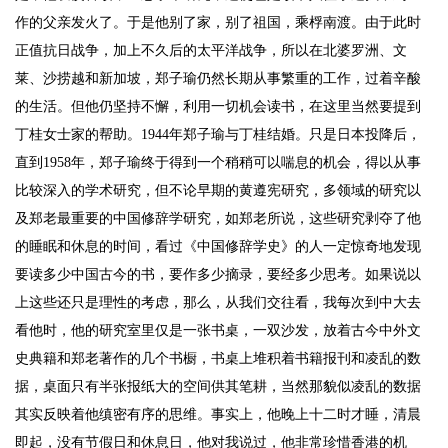
作的父亲发火了。于是他别了家，别了祖国，乘桴南渡。由于此时
正值抗日战争，加上不久后的太平洋战争，所以在北婆罗洲、文
莱、沙捞越和新加坡，郑子瑜仍然长期从事繁重的工作，过着辛酸
的生活。但他仍坚持不懈，利用一切机会读书，在这里当然要提到
丁桂女士家的帮助。1944年郑子瑜与丁桂结婚。只是日本投降后，
直到1958年，郑子瑜终于得到一个稍稍可以喘息的机会，得以从事
比较深入的学术研究，但不论早期的黄遵宪研究，多领域的研究以
及郑老最重要的中国修辞学研究，如郑老所说，这些研究剥夺了他
的睡眠和休息的时间，看过《中国修辞学史》的人一定惊奇地发现
要读多少中国古今的书，要作多少摘录，要经多少思考。如果说以
上这些还只是理性的考虑，那么，从我们交往看，我每次到中大去
看他时，他的研究室里仅是一张书桌，一双沙发，放着古今中外文
史典籍和郑老著作的几个书橱，书桌上堆积着书籍报刊和凌乱的数
据，桌面只有半张报纸大的空间供其笔耕，当然那貌似凌乱的数据
其实反映着他缜密有序的思维。事实上，他晚上十二时才睡，清晨
即起，没有节假日和休息日，他对我说过，他非常珍惜香港的机