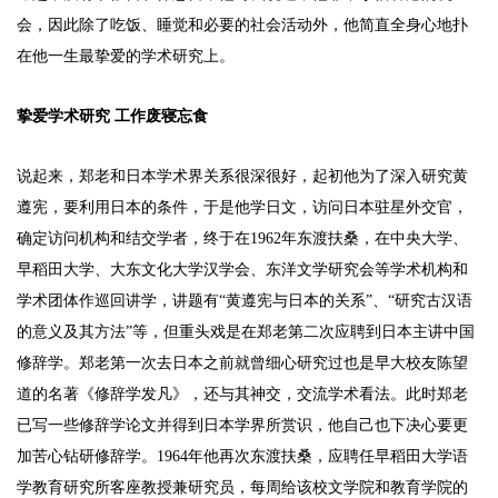
会，因此除了吃饭、睡觉和必要的社会活动外，他简直全身心地扑
在他一生最挚爱的学术研究上。
挚爱学术研究 工作废寝忘食
说起来，郑老和日本学术界关系很深很好，起初他为了深入研究黄
遵宪，要利用日本的条件，于是他学日文，访问日本驻星外交官，
确定访问机构和结交学者，终于在1962年东渡扶桑，在中央大学、
早稻田大学、大东文化大学汉学会、东洋文学研究会等学术机构和
学术团体作巡回讲学，讲题有“黄遵宪与日本的关系”、“研究古汉语
的意义及其方法”等，但重头戏是在郑老第二次应聘到日本主讲中国
修辞学。郑老第一次去日本之前就曾细心研究过也是早大校友陈望
道的名著《修辞学发凡》，还与其神交，交流学术看法。此时郑老
已写一些修辞学论文并得到日本学界所赏识，他自己也下决心要更
加苦心钻研修辞学。1964年他再次东渡扶桑，应聘任早稻田大学语
学教育研究所客座教授兼研究员，每周给该校文学院和教育学院的