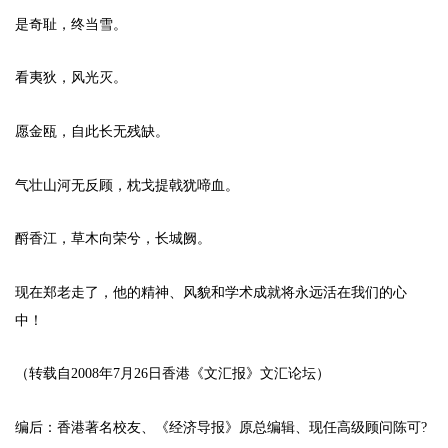
是奇耻，终当雪。
看夷狄，风光灭。
愿金瓯，自此长无残缺。
气壮山河无反顾，枕戈提戟犹啼血。
酹香江，草木向荣兮，长城阙。
现在郑老走了，他的精神、风貌和学术成就将永远活在我们的心
中！
（转载自2008年7月26日香港《文汇报》文汇论坛）
编后：香港著名校友、《经济导报》原总编辑、现任高级顾问陈可?