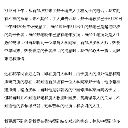
7月5日上午，从新加坡打来了郑子瑜夫人丁桂女士的电话，我立刻
有不祥的预感，果不其然，丁大姐告诉我，郑子瑜教授已于6月30日
下午5时30分主怀安息了。虽然1916年3月出生的郑老已是超过92岁
的高寿长者，虽然郑老晚年已患有老年疾病，虽然生老病死是人生
必然规律，但当我听到一位华裔大学问家、新加坡汉学大师，热爱
中华民族、热爱香港的长者辞世的消息时，我依然心头一震，无限
难过和痛惜。
远在我移民香港之前，即在厦门大学时，由于厦大的海外信息和南
洋研究所的存在，我知道新加坡有一位大学问家郑子瑜，他原籍福
建漳州，精通汉学，当时他是以著名的中国修辞学家而闻名于世，
但我当时并不知道郑老和厦大教授叶国庆、黄典诚等人的关系，不
知道他的多领域成就，勤学苦学的经历，和坎坷的人生。
我更想不到的是我竟在香港得到结交郑老的机会，并从中得到许多