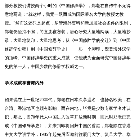
部分教授们讲授两个小时的《中国修辞学》，郑老在自传中不无得
意地写道：“就这样，我竟一跃而成为国际著名大学的教授之教
授。”然而这还只是起点，尽管海外资料和新加坡社会条件的限制，
郑老仍坚持不懈，简直废寝忘餐，潜心研究大量地阅读，大量地抄
录，大量地复印，大量地思考，从《中国修辞学的变迁》到《中国
修辞学史稿》到《中国修辞学史》，一步一个脚印，攀登海外汉学
的顶峰。中国修辞学史的重大成就，使他成为全面研究中国修辞学
史的第一人，中国少数的修辞学权威之一。
学术成就享誉海内外
如果说在上一世纪70年代，郑老在日本久享盛名，也扬名欧美，在
台湾、香港地区也颇有影响，而在内地，毕竟是少数专家学者才认
识，那么，当70年代末中国进入改革开放新时期，而此时郑老已完
成《中国修辞学史》，并来到即将回归中国的香港，郑老除在香港
中文大学讲学外，1985年起先后应邀前往厦门大学、复旦大学、华