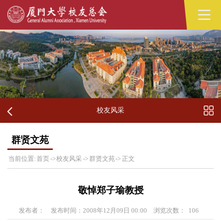
校友风采
群贤文苑
当前位置:
首页
->
校友风采
->
群贤文苑
->
正文
敬悼郑子瑜教授
发布者：
发布时间：2008年12月09日 00:00
浏览次数：
106