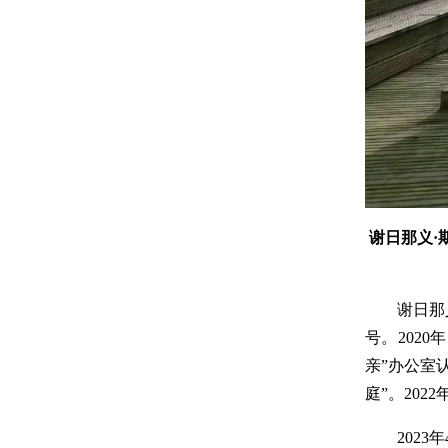
谢日那义·
谢日那
号。202
亲”办公室
庭”。20
202