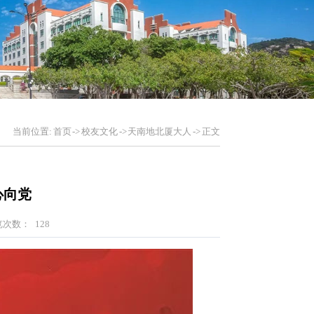
当前位置:
首页
->
校友文化
->
天南地北厦大人
->
正文
心向党
览次数：
128