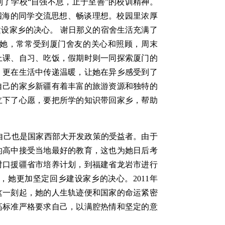
了学校“自强不息，止于至善”的校训精神。
四海的同学交流思想、畅谈理想。校园里浓厚
设家乡的决心。 谢日那义的宿舍生活充满了
她，常常受到厦门舍友的关心和照顾，周末
上课、自习、吃饭，假期时则一同探索厦门的
，更在生活中传递温暖，让她在异乡感受到了
自己的家乡新疆有着丰富的旅游资源和独特的
立下了心愿，要把所学的知识带回家乡，帮助
自己也是国家西部大开发政策的受益者。由于
的高中接受当地最好的教育，这也为她日后考
对口援疆省市培养计划，到福建省龙岩市进行
，她更加坚定回乡建设家乡的决心。2011年
这一刻起，她的人生轨迹便和国家的命运紧密
的高标准严格要求自己，以满腔热情和坚定的意