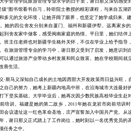
大学管理学院旅游管理专业求学的日子里，谢日那义深切感受到
星级”图书馆看书自习，聆听院士教授的精彩课程，与来自五湖
和多元的文化环境，让她开阔了眼界，也坚定了她学成归来、建
。她的四位舍友分别来自厦门、福州和新疆伊犁。远离家乡的
起到舍友家中做客，感受闽南家庭的热情。平日里，她们结伴
。班主任老师也对新疆学生格外关怀，不仅在学业上给予指导
。在旅游管理专业的学习中，谢日那义受到了启发，她意识到
可以通过旅游产业带动乡村发展和民众致富。她在学校期间就
改善生活。
义·斯马义深知自己成长的土地因西部大开发政策而日益兴旺，
之自己的努力，她考上新疆内地高中班，在沿海城市大连最好
打下坚实基础。大学毕业后，她再次因少数民族高校毕业生赴
前培训。福建是她的第二故乡，2011年她在龙岩市岗前培训时
田会议遗址这一红色革命圣地，庄严宣誓加入中国共产党。从
12年，谢日那义正式踏上了工作岗位，她时刻以一名优秀党员
项任务之中。