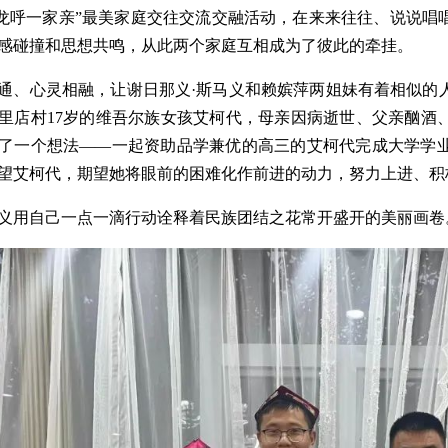
·龙呼一家亲”最美家庭交往交流交融活动，在来来往往、说说
感碰撞和思想共鸣，从此两个家庭互相成为了彼此的牵挂。
通、心灵相融，让谢日那义·斯马义和赖嫔萍两姐妹有着相似的
里店村17岁的维吾尔族女孩艾柯代，母亲因病逝世、父亲酗酒
了一个想法——一起资助品学兼优的高三的艾柯代完成大学学
望艾柯代，期望她将眼前的困难化作前进的动力，努力上进、积
义用自己一点一滴行动诠释着民族团结之花常开盛开的美丽画卷