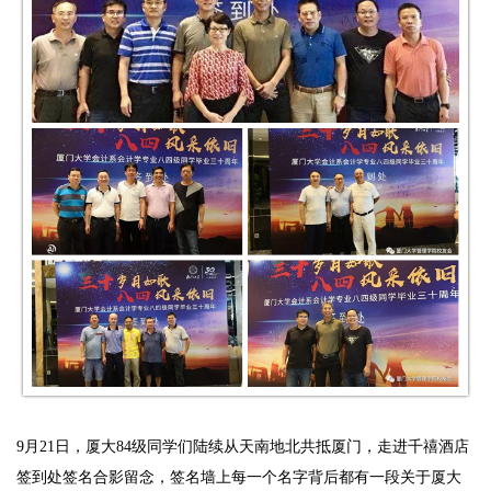
9月21日，厦大84级同学们陆续从天南地北共抵厦门，走进千禧酒店
签到处签名合影留念，签名墙上每一个名字背后都有一段关于厦大