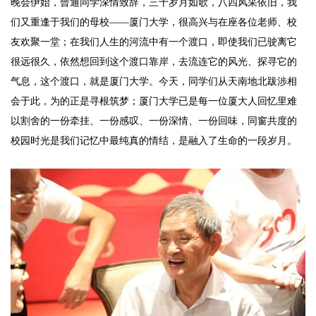
晚会伊始，曾通同学深情致辞，三十岁月如歌，八四风采依旧，我
们又重逢于我们的母校——厦门大学，很高兴与在座各位老师、校
友欢聚一堂；在我们人生的河流中有一个渡口，即使我们已驶离它
很远很久，依然想回到这个渡口靠岸，去流连它的风光、探寻它的
气息，这个渡口，就是厦门大学。今天，同学们从天南地北跋涉相
会于此，为的正是寻根筑梦；厦门大学已是每一位厦大人回忆里难
以割舍的一份牵挂、一份感叹、一份深情、一份回味，同窗共度的
校园时光是我们记忆中最纯真的情结，是融入了生命的一段岁月。