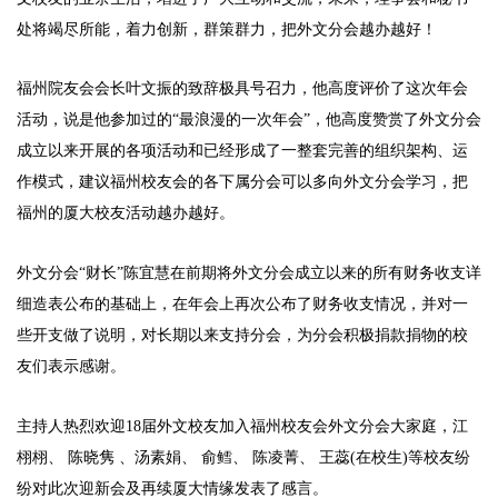
处将竭尽所能，着力创新，群策群力，把外文分会越办越好！
福州院友会会长叶文振的致辞极具号召力，他高度评价了这次年会
活动，说是他参加过的“最浪漫的一次年会”，他高度赞赏了外文分会
成立以来开展的各项活动和已经形成了一整套完善的组织架构、运
作模式，建议福州校友会的各下属分会可以多向外文分会学习，把
福州的厦大校友活动越办越好。
外文分会“财长”陈宜慧在前期将外文分会成立以来的所有财务收支详
细造表公布的基础上，在年会上再次公布了财务收支情况，并对一
些开支做了说明，对长期以来支持分会，为分会积极捐款捐物的校
友们表示感谢。
主持人热烈欢迎18届外文校友加入福州校友会外文分会大家庭，江
栩栩、 陈晓隽 、汤素娟、 俞鳕、 陈凌菁、 王蕊(在校生)等校友纷
纷对此次迎新会及再续厦大情缘发表了感言。