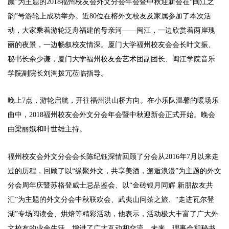
颜”为主题的2018福州校友会外文分会年会暨中秋迎新会在“闽江之
韵”号游轮上成功举办。近80位在榕外文校友及家属参加了本次活
动，大家乘着游轮泛舟福建的母亲河——闽江，一边欣赏着两岸瑰
丽的夜景，一边畅叙校友情深。厦门大学福州校友会会长叶文振、
秘书长余少谦，厦门大学福州校友会艺术团副团长、闽江学院音乐
学院副院长刘淘拨冗莅临指导。
晚上7点，游轮启航，开往福州洪山桥方向。在小乐队温馨的暖场乐
曲中，2018福州校友会外文分会年会暨中秋迎新会正式开始。晚会
由梁丽娥和叶世雄主持。
福州校友会外文分会会长陈纪钰深情回顾了分会从2016年7月以来走
过的历程，回顾了以“缘聚外文，共享美酒，邂逅浪漫”为主题的外文
分会周年庆暨苏格登威士忌品鉴会、以“金砖银月同辉 新朋故友共
汇”为主题的外文分会中秋联欢会、武夷山问茶之旅、“走进瓦尔登
湖”专场阅读会、烘焙等精彩活动，他表示，活动极大丰富了广大外
文校友的业余生活，增进了广大互动和交流，未来，理事会和秘书