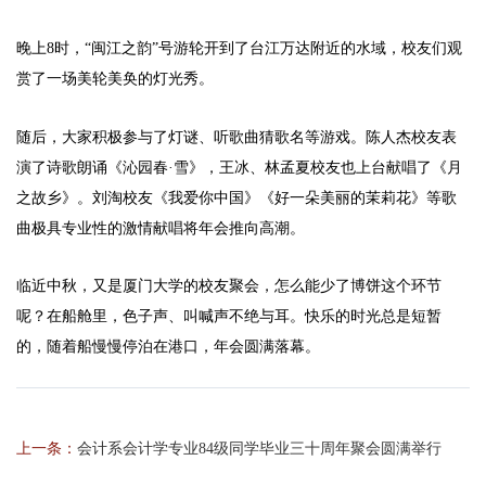
晚上8时，“闽江之韵”号游轮开到了台江万达附近的水域，校友们观
赏了一场美轮美奂的灯光秀。
随后，大家积极参与了灯谜、听歌曲猜歌名等游戏。陈人杰校友表
演了诗歌朗诵《沁园春·雪》，王冰、林孟夏校友也上台献唱了《月
之故乡》。刘淘校友《我爱你中国》《好一朵美丽的茉莉花》等歌
曲极具专业性的激情献唱将年会推向高潮。
临近中秋，又是厦门大学的校友聚会，怎么能少了博饼这个环节
呢？在船舱里，色子声、叫喊声不绝与耳。快乐的时光总是短暂
的，随着船慢慢停泊在港口，年会圆满落幕。
上一条：
会计系会计学专业84级同学毕业三十周年聚会圆满举行