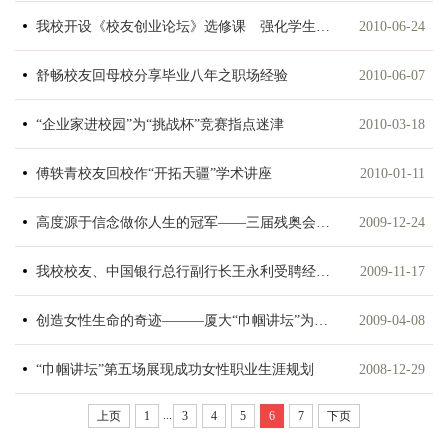
我校开设《校友创业论坛》选修课 强化学生创业理念和教育
2010-06-24
舒畅校友回母校分享毕业八年之职场经验
2010-06-07
“企业家进校园”为“挑战杯”竞赛指点迷津
2010-03-18
傅轶青校友回校作“开拓天疆”学术讲座
2010-01-11
高度源于信念做你人生的冠军――三届残奥会冠军侯斌回厦大母校作精彩演讲
2009-12-24
我校校友、中国银行总行副行长王永利受聘经济学院兼职教授并为经院师生...
2009-11-17
创造女性生命的奇迹―――厦大“巾帼讲坛”为88周年校庆献礼
2009-04-08
“巾帼讲坛”第五场展现成功女性职业生涯规划
2008-12-29
...
上页
1
3
4
5
6
7
下页