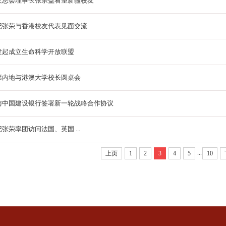
友总会理事长张宗益看望新疆校友
记张荣与香港校友代表见面交流
发起成立生命科学开放联盟
席内地与港澳大学校长圆桌会
与中国建设银行签署新一轮战略合作协议
张荣率团访问法国、英国 ...
...
上页
1
2
3
4
5
10