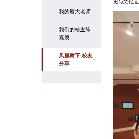
史与文化遗
我的厦大老师
我们的校主陈
嘉庚
凤凰树下·校友
分享