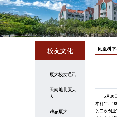
凤凰树下
校友文化
厦大校友通讯
天南地北厦大
人
6月3
本科生、1
的二次创业
难忘厦大