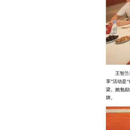
王智兰
享”活动是
梁。她勉励
牌。