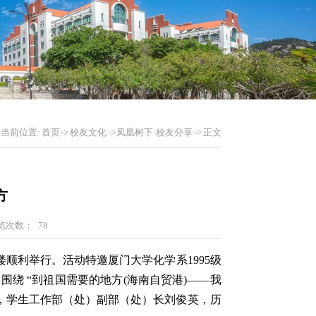
当前位置:
首页
->
校友文化
->
凤凰树下·校友分享
->
正文
方
览次数：
78
楼顺利举行。活动特邀厦门大学化学系1995级
围绕 “到祖国需要的地方(海南自贸港)——我
辉，学生工作部（处）副部（处）长刘俊英，历