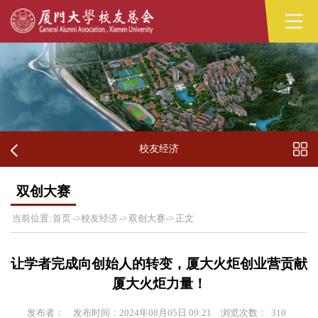
校友经济
双创大赛
当前位置:
首页
->
校友经济
->
双创大赛
->
正文
让学者完成向创始人的转变，厦大火炬创业营贡献
厦大火炬力量！
发布者：
发布时间：2024年08月05日 09:21
浏览次数：
310