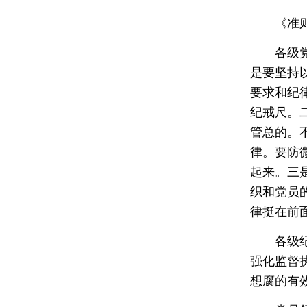
《准则》
各级党委
是要坚持
要求和纪
纪戒尺。
管总的。
律。要防
起来。三
织和党员
律挺在前
各级纪委
强化监督
想腐的有