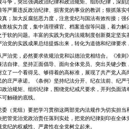
败斗争，突出强调政治纪律和政治规矩、组织纪律，深刻
雄等严重违反政治纪律、损害党的事业的教训；狠抓落实
较真；加大反腐惩恶力度，注意党纪与国法有效衔接；强
抽查核实力度，集中清理裸官、档案造假等问题，着力解
之于软的问题。丰富的实践为党内法规制度创新奠定坚实
严治党的实践成果总结提炼出来，转化为道德和纪律要求
治党，必然要求依规治党和以德治党相结合。《准则》
廉洁自律、坚持正面倡导、面向全体党员、突出关键少数
树立了一个看得见、够得着的高标准，展现了共产党人高
民的庄严承诺。《条例》坚持纪法分开、纪在法前、纪严
和政治规矩、组织纪律，围绕党纪戒尺要求，开列负面清
不可触碰的底线。
（党组）要把学习贯彻这两部党内法规作为切实担当和
决把管党治党政治责任落到实处，把党的纪律刻印在全体
规党纪的权威性、严肃性在全党树立起来。