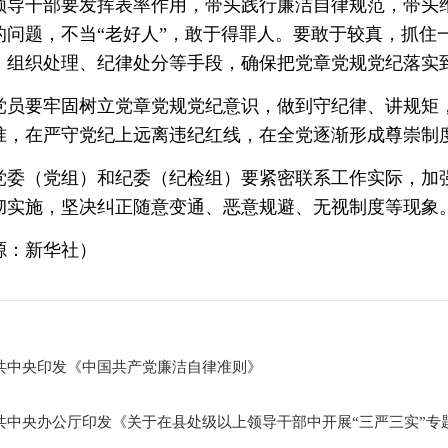
干部要发挥表率作用，带头践行廉洁自律规范，带头维
的问题，不当“老好人”，敢于得罪人。要敢于较真，抓住
、组织处理、纪律处分等手段，确保把党章党规党纪落实
要牢固树立党章党规党纪意识，做到守纪律、讲规矩，
准，在严守党纪上远离违纪红线，在全党逐渐形成尊崇制
（党组）和纪委（纪检组）要紧密联系工作实际，加强
彻实施，坚决纠正随意变通、恶意规避、无视制度等现象
：新华社）
共中央印发《中国共产党廉洁自律准则》
共中央办公厅印发《关于在县处级以上领导干部中开展“三严三实”专