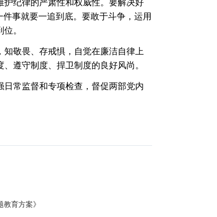
护纪律的严肃性和权威性。要解决好
一件事就要一追到底。要敢于斗争，运用
到位。
知敬畏、存戒惧，自觉在廉洁自律上
度、遵守制度、捍卫制度的良好风尚。
日常监督和专项检查，督促两部党内
。
题教育方案》