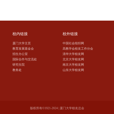
校内链接
校外链接
厦门大学主页
中国社会组织网
教育发展基金会
高教学会校友工作分会
招生办公室
清华大学校友网
国际合作与交流处
北京大学校友网
研究生院
南京大学校友网
教务处
山东大学校友网
版权所有©1921-2024 | 厦门大学校友总会