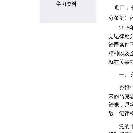
学习资料
近日，中
分条例〉
2015
党纪律处
治国条件
精神以及
就有关事
一、充分
办好中国
来的马克
治党，是
散、纪律
党的十八