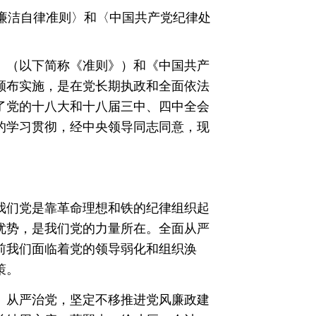
廉洁自律准则〉和〈中国共产党纪律处
则》（以下简称《准则》）和《中国共产
颁布实施，是在党长期执政和全面依法
了党的十八大和十八届三中、四中全会
的学习贯彻，经中央领导同志同意，现
们党是靠革命理想和铁的纪律组织起
优势，是我们党的力量所在。全面从严
前我们面临着党的领导弱化和组织涣
策。
从严治党，坚定不移推进党风廉政建