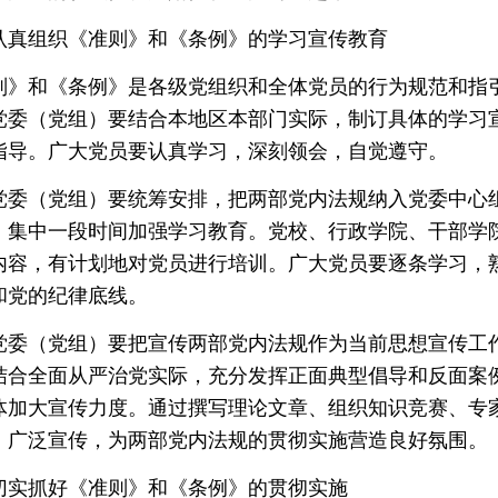
组织《准则》和《条例》的学习宣传教育
和《条例》是各级党组织和全体党员的行为规范和指引
党委（党组）要结合本地区本部门实际，制订具体的学习
指导。广大党员要认真学习，深刻领会，自觉遵守。
（党组）要统筹安排，把两部党内法规纳入党委中心组
，集中一段时间加强学习教育。党校、行政学院、干部学
内容，有计划地对党员进行培训。广大党员要逐条学习，
和党的纪律底线。
（党组）要把宣传两部党内法规作为当前思想宣传工作
结合全面从严治党实际，充分发挥正面典型倡导和反面案
体加大宣传力度。通过撰写理论文章、组织知识竞赛、专
，广泛宣传，为两部党内法规的贯彻实施营造良好氛围。
抓好《准则》和《条例》的贯彻实施