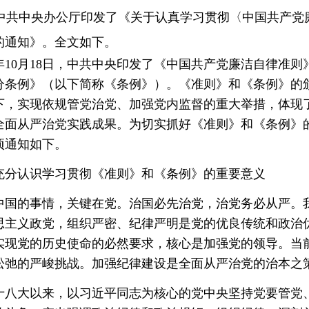
共中央办公厅印发了《关于认真学习贯彻〈中国共产党
的通知》。全文如下。
年10月18日，中共中央印发了《中国共产党廉洁自律准
分条例》（以下简称《条例》）。《准则》和《条例》的
下，实现依规管党治党、加强党内监督的重大举措，体现
全面从严治党实践成果。为切实抓好《准则》和《条例》
项通知如下。
认识学习贯彻《准则》和《条例》的重要意义
的事情，关键在党。治国必先治党，治党务必从严。我
思主义政党，组织严密、纪律严明是党的优良传统和政治
实现党的历史使命的必然要求，核心是加强党的领导。当
松弛的严峻挑战。加强纪律建设是全面从严治党的治本之
大以来，以习近平同志为核心的党中央坚持党要管党、