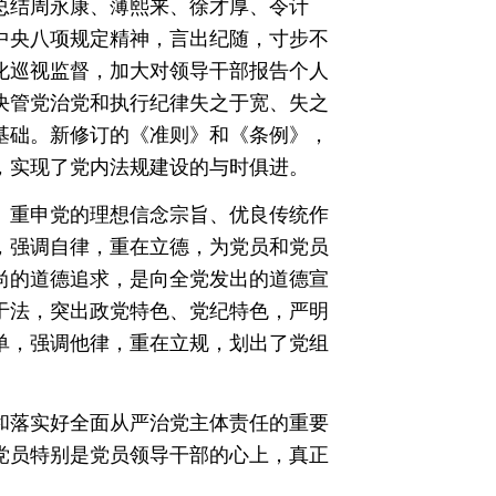
总结周永康、薄熙来、徐才厚、令计
中央八项规定精神，言出纪随，寸步不
化巡视监督，加大对领导干部报告个人
决管党治党和执行纪律失之于宽、失之
基础。新修订的《准则》和《条例》，
，实现了党内法规建设的与时俱进。
重申党的理想信念宗旨、优良传统作
，强调自律，重在立德，为党员和党员
尚的道德追求，是向全党发出的道德宣
于法，突出政党特色、党纪特色，严明
单，强调他律，重在立规，划出了党组
落实好全面从严治党主体责任的重要
党员特别是党员领导干部的心上，真正