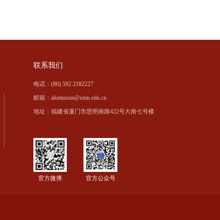
联系我们
电话：(86) 592 2182227
邮箱：alumnixm@xmu.edu.cn
地址：福建省厦门市思明南路422号大南七号楼
官方微博
官方公众号