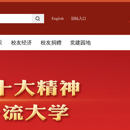
English
旧站入口
采
校友经济
校友捐赠
党建园地