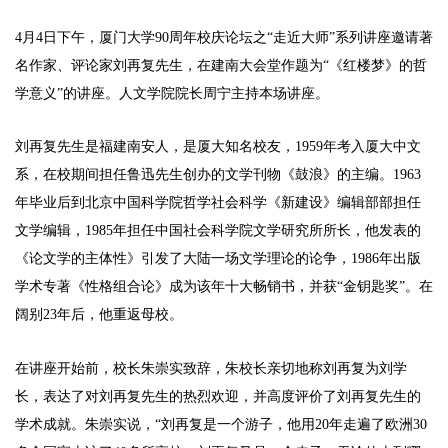
4月4日下午，厦门大学90周年校庆论坛之“走近大师”系列讲座邀请著
名作家、评论家刘再复先生，在建南大会堂作题为“《红楼梦》的哲
学意义”的讲座。人文学院院长周宁主持本场讲座。
刘再复先生是福建南安人，是厦大知名校友，1959年考入厦大中文
系，在校期间担任鲁迅先生创办的文学刊物《鼓浪》的主编。1963
年毕业后到北京中国科学院哲学社会科学《新建设》编辑部部担任
文学编辑，1985年担任中国社会科学院文学研究所所长，他发表的
《论文学的主体性》引发了大陆一场文学理论的论争，1986年出版
学术专著《性格组合论》成为该年十大畅销书，并获“金钥匙奖”。在
阔别23年后，他重返母校。
在讲座开始前，校长朱崇实致辞，朱校长亲切地称刘再复为刘学
长，表达了对刘再复先生的热烈欢迎，并高度评价了刘再复先生的
学术成就。朱崇实说，“刘再复是一个游子，他用20年走遍了欧洲30