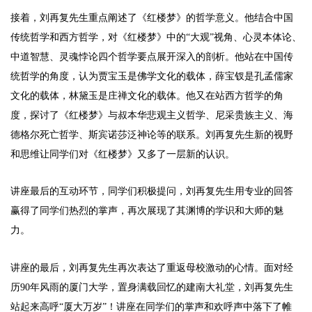
接着，刘再复先生重点阐述了《红楼梦》的哲学意义。他结合中国
传统哲学和西方哲学，对《红楼梦》中的“大观”视角、心灵本体论、
中道智慧、灵魂悖论四个哲学要点展开深入的剖析。他站在中国传
统哲学的角度，认为贾宝玉是佛学文化的载体，薛宝钗是孔孟儒家
文化的载体，林黛玉是庄禅文化的载体。他又在站西方哲学的角
度，探讨了《红楼梦》与叔本华悲观主义哲学、尼采贵族主义、海
德格尔死亡哲学、斯宾诺莎泛神论等的联系。刘再复先生新的视野
和思维让同学们对《红楼梦》又多了一层新的认识。
讲座最后的互动环节，同学们积极提问，刘再复先生用专业的回答
赢得了同学们热烈的掌声，再次展现了其渊博的学识和大师的魅
力。
讲座的最后，刘再复先生再次表达了重返母校激动的心情。面对经
历90年风雨的厦门大学，置身满载回忆的建南大礼堂，刘再复先生
站起来高呼“厦大万岁”！讲座在同学们的掌声和欢呼声中落下了帷