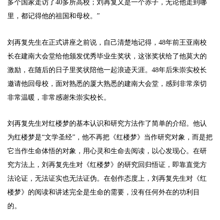
多个国家走访了40多所高校；刘再复又是一个赤子，无论他走到哪
里，都记得他的祖国和母校。”
刘再复先生在正式讲座之前说，自己清楚地记得，48年前王亚南校
长在建南大会堂给他颁发优秀毕业生奖状，这张奖状给了他莫大的
激励，在随后的日子里奖状陪他一起浪迹天涯。48年后朱崇实校长
邀请他回母校，面对熟悉的厦大熟悉的建南大会堂，感到非常亲切
非常温暖，非常感谢朱崇实校长。
刘再复先生对红楼梦的基本认识和研究方法作了简单的介绍。他认
为红楼梦是“文学圣经”，他不再把《红楼梦》当作研究对象，而是把
它当作生命体悟的对象，用心灵和生命去阅读，以心发现心。在研
究方法上，刘再复先生对《红楼梦》的研究回归悟证，即靠直觉方
法论证，无法证实也无法证伪。在创作态度上，刘再复先生对《红
楼梦》的阅读和讲述完全是生命的需要，没有任何外在的功利目
的。