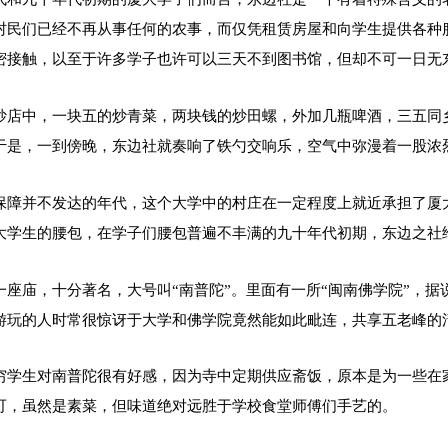
村民们已经不再从事任何的农事，而仅凭租赁房屋和向学生提供各种
密接触，以至于许多学子也许可以三天不到图书馆，但却不可一日无
炒店中，一块五的炒青菜，两块钱的炒田螺，外加几瓶啤酒，三五同
于是，一到傍晚，东边社就奏响了铁勺交响乐，空气中弥漫着一股浓
保障并不发达的年代，这个大学中的村庄在一定程度上就近承担了厦
大学生的腰包，在学子们腰包普遍不丰满的九十年代初期，东边之社
一座庙，十分著名，大号叫“南普陀”。里面有一所“闽南佛学院”，
游玩的人时常很惊讶于大学和佛学院竟然能如此毗连，共享五老峰的
穷学生对南普陀很有好感，因为寺中定期供应斋饭，原本是为一些在
可，虽然是素菜，但味道绝对远胜于学校食堂师傅们手艺的。