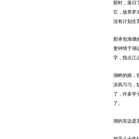
那时，落日
它，放养罗
没有计划生
那承包渔塘
更钟情于湖
字，指点江
湖畔的路，
凉风习习，
了，许多学
了。
湖的东边是
对于八十年