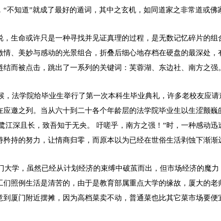
，“不知道”就成了最好的遁词，其中之玄机，如同道家之非常道或佛
说，生命或许只是一种寻找并见证真理的过程，是无数记忆碎片的组
激情、美妙与感动的光景组合，折叠后细心地存档在硬盘的最深处，
链结而被点击，跳出了一系列的关键词：芙蓉湖、东边社、南方之强
的时候，法学院给毕业生举行了第一次本科生毕业典礼，许多老校友应
在应邀之列。当从六十到二十各个年龄层的法学院毕业生以生涩颤巍
 鹭江深且长，致吾知于无央。 吁嗟乎，南方之强！”时，一种感动
持矜持的努力，让情商归零，而原本以为已经在世俗生活剥蚀下渐渐
的厦门大学，虽然已经从计划经济的束缚中破茧而出，但市场经济的魔
工们照例生活是清苦的，由于是教育部属重点大学的缘故，厦大的老
意到厦门附近摆摊，因为高档菜卖不动，普通菜也比其它菜市场要便