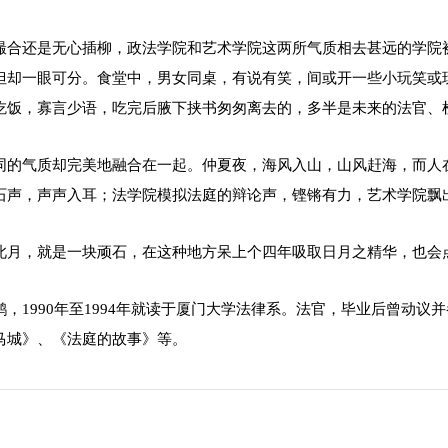
撮合还是无心插柳，政法学院和艺术学院这两所气质相去甚远的学院
但却一眼可分。食堂中，男女同桌，有说有笑，间或开一些小玩笑或
吃饭，寡言少语，吃完后腋下挟书匆匆离去的，多半是未来的法官、
同的气质却完美地融合在一起。仲夏夜，海风入山，山风赶海，而人
石声，声声入耳；法学院模拟法庭的辩论声，铿锵有力，艺术学院飘
此月，就是一块顽石，在这种地方呆上个四年吸取日月之精华，也会
鹤，1990年至1994年就读于厦门大学法律系。法官，毕业后曾动
马城》、《法庭的故事》等。