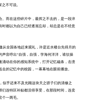
家之不可说。
合。而在这些碎片中，最挥之不去的，是一段淬
有时都以为自己已经逐渐忘却，却总是在不经意
。
请邀从全国各地赶来观礼，许是近水楼台先得月的
的声音哼出“自强，自强，学海何洋洋，谁欤操
迅速涌动在你的感知系统中，打开记忆磁条，击溃
远去的记忆中的校园，一幕幕地在眼前播放。
力，似乎还来不及光顾这块天之骄子们的清修之
师们连特区补贴都没得享受，在那段时间，连卖
宜个一两毛。