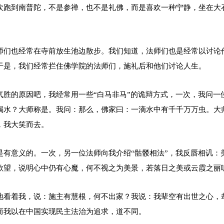
欢跑到南普陀，不是参禅，也不是礼佛，而是喜欢一种宁静，坐在大
。
师们也经常在寺前放生池边散步。我们知道，法师们也是经常以讨论
于是，我们经常拦住佛学院的法师们，施礼后和他们讨论人生。
气胜的原因吧，我经常用一些“白马非马”的诡辩方式，一次，我问一
喝水？大师称是。我问：那么，佛家曰：一滴水中有千千万万虫。大
，我大笑而去。
是有意义的。一次，另一位法师向我介绍“骷髅相法”，我反唇相讥：
欲望，说明心中仍有心魔，何不视之为美景，若落日之美或云霞之丽
地看着我，说：施主有慧根，何不出家？我说：我辈空有出世之心，
而我以在中国实现民主法治为追求，道不同。