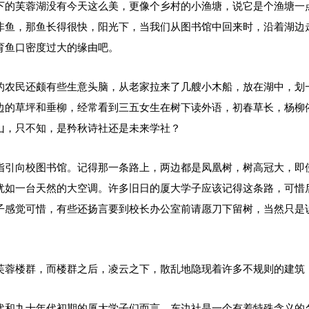
下的芙蓉湖没有今天这么美，更像个乡村的小渔塘，说它是个渔塘一
非鱼，那鱼长得很快，阳光下，当我们从图书馆中回来时，沿着湖边
育鱼口密度过大的缘由吧。
的农民还颇有些生意头脑，从老家拉来了几艘小木船，放在湖中，划
边的草坪和垂柳，经常看到三五女生在树下读外语，初春草长，杨柳
山，只不知，是矜秋诗社还是未来学社？
指引向校图书馆。记得那一条路上，两边都是凤凰树，树高冠大，即
犹如一台天然的大空调。许多旧日的厦大学子应该记得这条路，可惜
子感觉可惜，有些还扬言要到校长办公室前请愿刀下留树，当然只是
芙蓉楼群，而楼群之后，凌云之下，散乱地隐现着许多不规则的建筑
代和九十年代初期的厦大学子们而言，东边社是一个有着特殊含义的