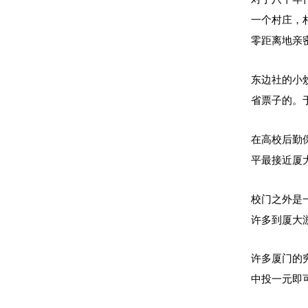
一个村庄，
零距离地亲
东边社的小
省票子的。
在高校后勤
平最接近厦
校门之外是
许多到厦大
许多厦门的
中投一元即