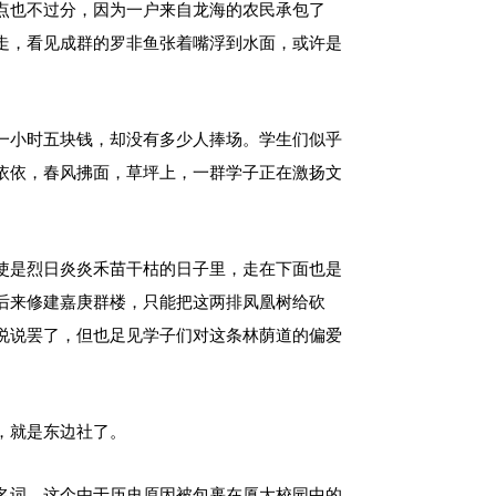
点也不过分，因为一户来自龙海的农民承包了
走，看见成群的罗非鱼张着嘴浮到水面，或许是
一小时五块钱，却没有多少人捧场。学生们似乎
依依，春风拂面，草坪上，一群学子正在激扬文
使是烈日炎炎禾苗干枯的日子里，走在下面也是
后来修建嘉庚群楼，只能把这两排凤凰树给砍
说说罢了，但也足见学子们对这条林荫道的偏爱
，就是东边社了。
名词，这个由于历史原因被包裹在厦大校园中的