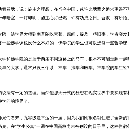
地看着我，说：施主之理想，在当今中国，或许比我辈之追求更遥不
千年暗室，一灯即明，施主心灯已燃，许有功成之日。吾默，有所悟
次陪一法学界大师到南普陀吃素菜。席间，提及一些旧事，学者突发
修一些佛学课也没什么不好的，佛学院的学生也可以选修一些哲学课
大学和佛学院的是属于两条不同道路上的马车，根本不可能走到一起
最早的大学，通常只设三个系—神学、法学和医学。神学院的学生经
的说法有一定的道理。当然他那天开式的狂想在现实世界中要实现有
种学问的境界了。
师兄们看来，九零级是幸运的一届，因为我们刚报名就住进了全新的
书桌。在“学生公寓”一词在中国高校尚未被创设的日子里，这种住宿