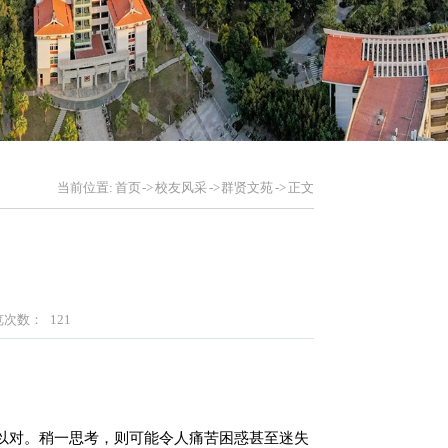
当前位置:
首页
->
校友风采
->
群贤文苑
->
正文
览次数：
121
以对。稍一思考，则可能令人痛苦困惑甚至迷失