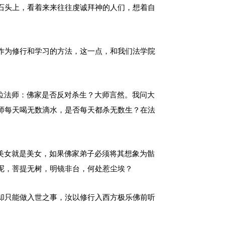
石头上，看着来来往往虔诚拜神的人们，想着自
作为修行和学习的方法，这一点，和我们法学院
位法师：佛家是否反对杀生？大师言然。我问大
师每天喝无数滴水，是否每天都杀无数生？在法
美女就是美女，如果佛家弟子必须将其想象为骷
呢，菩提无树，明镜非台，何处惹尘埃？
却只能做入世之事，汝以修行入西方极乐佛前听