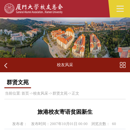
校友风采
群贤文苑
当前位置:
首页
->
校友风采
->
群贤文苑
->
正文
旅港校友寄语贫困新生
发布者：
发布时间：2007年10月01日 00:00
浏览次数：
60