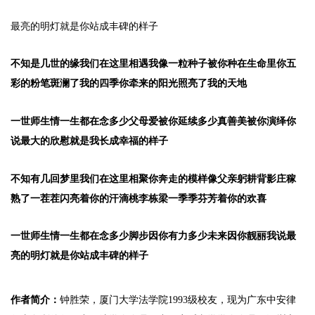
最亮的明灯就是你站成丰碑的样子
不知是几世的缘
我们在这里相遇
我像一粒种子
被你种在生命里
你五
彩的粉笔
斑澜了我的四季
你牵来的阳光
照亮了我的天地
一世师生情
一生都在念
多少父母爱被你延续
多少真善美被你演绎
你
说最大的欣慰
就是我长成幸福的样子
不知有几回梦里
我们在这里相聚
你奔走的模样
像父亲躬耕背影
庄稼
熟了一茬茬
闪亮着你的汗滴
桃李栋梁一季季
芬芳着你的欢喜
一世师生情
一生都在念
多少脚步因你有力
多少未来因你靓丽
我说最
亮的明灯
就是你站成丰碑的样子
作者简介：
钟胜荣，厦门大学法学院1993级校友，现为广东中安律