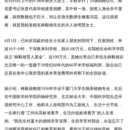
在4月6日上午的97周年校庆大会上，学校举行了10场捐赠仪式，校
党委书记张彦代表学校接受捐赠，其中有一场，捐资人身份并不显
赫，捐资数额也不巨大，却让在场无数师生噙着泪花。这位捐资
者，就是我校老校友林毅雄先生的夫人徐明慧女士。
4月1日，已86岁高龄的徐女士在家人朋友的陪同下，拄着拐杖，奔
波16个小时，于深夜来到学校，捐出100万元，在我校生命科学学院
设立“林毅雄育人基金”。这100万元，是她出售自己和先生林毅雄在
北京唯一的一套建于20世纪60年代的66平米学校福利房，除去自己
定居在老年公寓所需的基本养老费用外所剩下的全部款项。
据介绍，林毅雄教授1956年毕业于厦门大学生物系植物专业，先后
在中国医学科学院药物研究所、北京林业大学、中国科学院生态环
境研究中心工作，他和夫人徐明慧均为工薪收入，生活十分节俭，
一生奉行着“工作向高标准看齐，生活向低标准看齐”的人生准
则。“我先生对厦大的感情非常深厚，生前常常对我说，永远忘不了
汪德耀等恩师对自己的教育和栽培，要想法子捐点钱给母校，帮助