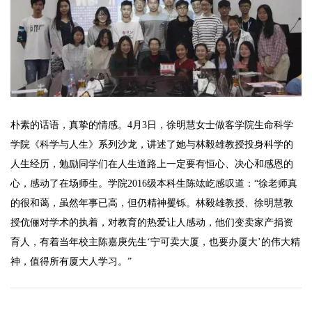
朴素的话语，真挚的情感。4月3日，徐明慧女士做客学院生命科学
学院《科学与人生》系列沙龙，讲述了她与林毅雄教授投身科学的
人生经历，勉励同学们在人生道路上一定要有恒心、决心和感恩的
心，感动了在场师生。学院2016级本科生陈竑屹感叹道：“徐老师真
的很和蔼，虽然年事已高，但仍精神矍铄。林毅雄教授、徐明慧教
授伉俪对学术的执着，对教育的热爱让人感动，他们变卖家产捐资
育人，有着当年校主陈嘉庚先生‘宁可卖大厦，也要办厦大’的伟大精
神，值得所有厦大人学习。”