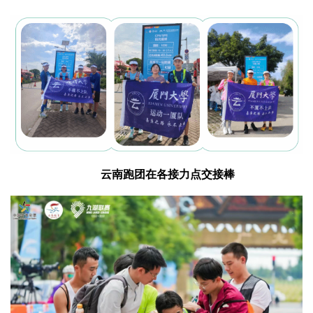
云南跑团在各接力点交接棒