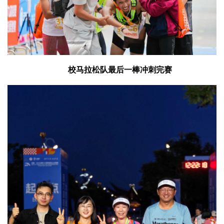
校马拉松队最后一棒冲刺完赛