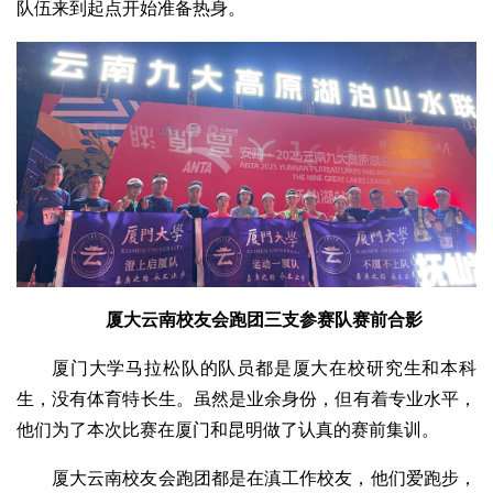
队伍来到起点开始准备热身。
厦大云南校友会跑团三支参赛队赛前合影
厦门大学马拉松队的队员都是厦大在校研究生和本科
生，没有体育特长生。虽然是业余身份，但有着专业水平，
他们为了本次比赛在厦门和昆明做了认真的赛前集训。
厦大云南校友会跑团都是在滇工作校友，他们爱跑步，