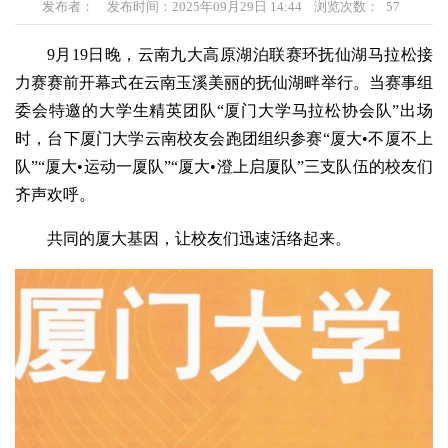
发布者：
发布时间：2025年09月29日 14:44
浏览次数：
57
9月19日晚，云南九大高原湖泊联赛环抚仙湖马拉松接
力赛赛前开幕式在云南玉溪美丽的抚仙湖畔举行。当赛事组
委会特邀的大学生精英团队“厦门大学马拉松协会队”出场
时，台下厦门大学云南校友会跑团组织参赛“厦大•不厦不上
队”“厦大•运动一厦队”“厦大•澄上启厦队”三支队伍的校友们
齐声欢呼。
共同的厦大基因，让校友们迅速活络起来。