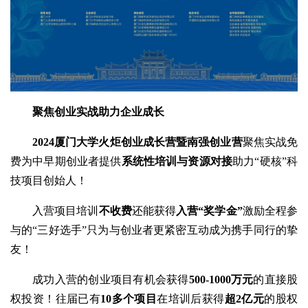
聚焦创业实战
助力企业成长
2024厦门大学火炬创业成长营暨南强创业营
聚焦实战免
费为中早期创业者提供
系统性培训与资源对接
助力“硬核”科
技项目创始人！
入营项目培训
不收费
还能获得
入营“奖学金”
激励全程参
与的“三好选手”只为与创业者更紧密互动成为携手同行的挚
友！
成功入营的创业项目有机会获得
500-1000
万元
的直接股
权投资！往届已有
10多个项目
在培训后获得
超2亿元
的股权